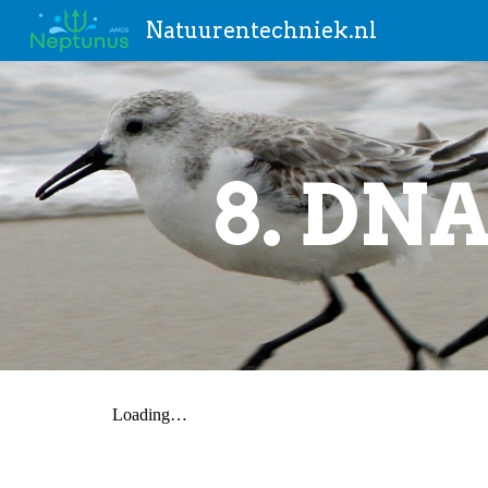
Natuurentechniek.nl
Sk
8. DN