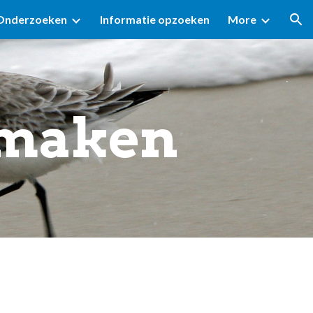
Onderzoeken
Informatie opzoeken
More
ion
 maken